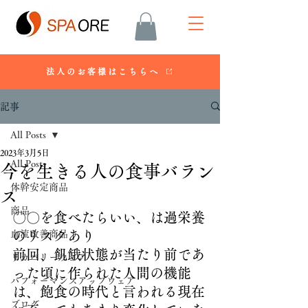
法人のお客様はこちらへ
記事
All Posts
2023年3月5日
All Posts
今を生きる人の食事バラン
体幹安定商品
ス
商品
〇〇を食べたらいい、は過栄養
血流改善商品
のリスクあり
前回、飢餓状態が当たり前であ
リカバリーウェア
った頃に作られた人間の機能
パフォーマンスアップウェア
は、飽食の時代と言われる現在
ブログ