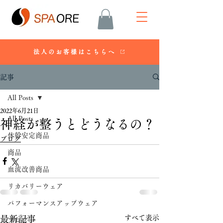
法人のお客様はこちらへ
記事
All Posts
2022年6月21日
All Posts
神経が整うとどうなるの？
体幹安定商品
ブログ
商品
血流改善商品
リカバリーウェア
パフォーマンスアップウェア
すべて表示
最新記事
ブログ