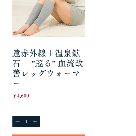
遠赤外線＋温泉鉱
石 ”巡る” 血流改
善レッグウォーマ
ー
価
￥4,600
格
数量
*