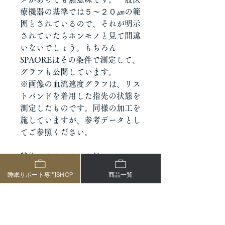
療機器の基準では５～２０㎛の範
囲とされているので、それが明示
されていたらホンモノと見て間違
いないでしょう。もちろん
SPAOREはその条件で測定して、
グラフも公開しています。
※画像の血流速度グラフは、リス
トバンドを着用した指先の状態を
測定したものです。同様の加工を
施していますが、参考データとし
てご参照ください。
特許７３８５６４３号
「血流促進、リラクゼーション及
睡眠サポート専門SHOP
商品一覧
び運動能力向上のための粉体組成
物及びその製造方法とその利用」
●カラー：グレー