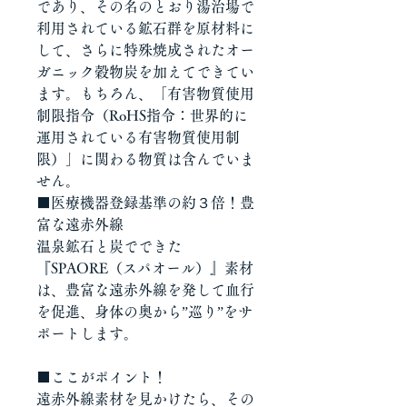
であり、その名のとおり湯治場で
利用されている鉱石群を原材料に
して、さらに特殊焼成されたオー
ガニック穀物炭を加えてできてい
ます。もちろん、「有害物質使用
制限指令（RoHS指令：世界的に
運用されている有害物質使用制
限）」に関わる物質は含んでいま
せん。
■医療機器登録基準の約３倍！豊
富な遠赤外線
温泉鉱石と炭でできた
『SPAORE（スパオール）』素材
は、豊富な遠赤外線を発して血行
を促進、身体の奥から”巡り”をサ
ポートします。
■ここがポイント！
遠赤外線素材を見かけたら、その