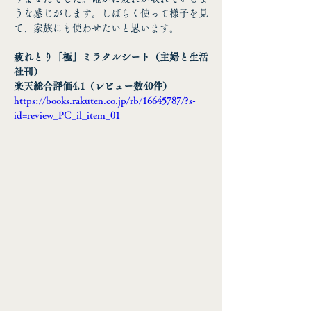
うな感じがします。しばらく使って様子を見
て、家族にも使わせたいと思います。
疲れとり「極」ミラクルシート（主婦と生活
社刊）
楽天総合評価
4.1
（レビュー数
40
件）
https://books.rakuten.co.jp/rb/16645787/?s-
id=review_PC_il_item_01