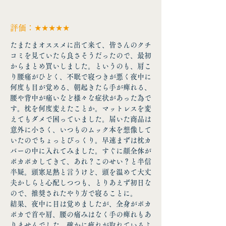
評価：★★★★★
たまたまオススメに出て来て、皆さんのクチ
コミを見ていたら良さそうだったので、最初
からまとめ買いしました。というのも、肩こ
り腰痛がひどく、不眠で寝つきが悪く夜中に
何度も目が覚める、朝起きたら手が痺れる、
腰や背中が痛いなど様々な症状があった為で
す。枕を何度変えたことか。マットレスを変
えてもダメで困っていました。届いた商品は
意外に小さく、いつものムック本を想像して
いたのでちょっとびっくり。早速まずは枕カ
バーの中に入れてみました。すぐに顔全体が
ポカポカしてきて、あれ？このせい？と半信
半疑。頭寒足熱と言うけど、頭を温めて大丈
夫かしらと心配しつつも、とりあえず初日な
ので、推奨されたやり方で寝ることに。
結果、夜中に目は覚めましたが、全身がポカ
ポカで首や肩、腰の痛みはなく手の痺れもあ
りませんでした。確かに疲れが取れているよ