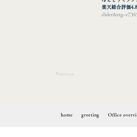
楽天総合評価
4.
slider&rtg=e73
Previous
home
greeting
Office overv