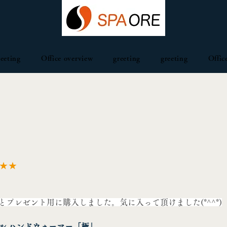
reeting
Office overview
greeting
greeting
Offic
★★
とプレゼント用に購入しました。気に入って頂けました(*^^*)
ル ハンドウォーマー「極」