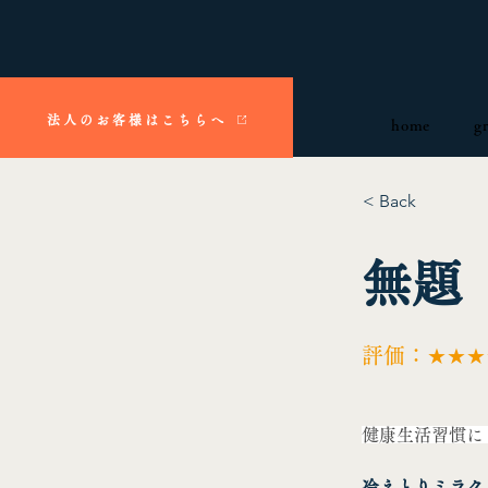
法人のお客様はこちらへ
home
g
< Back
無題
評価：★★★
健康生活習慣に
冷えとりミラク