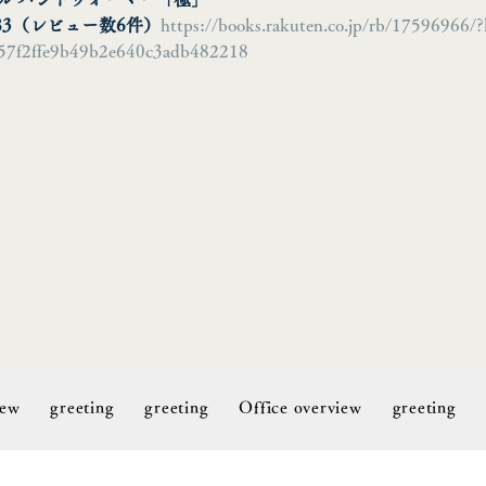
83
（レビュー数
6
件）
https://books.rakuten.co.jp/rb/17596966/?l
657f2ffe9b49b2e640c3adb482218
iew
greeting
greeting
Office overview
greeting