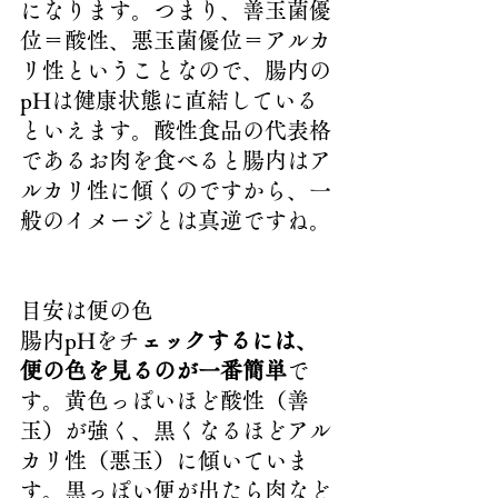
になります。つまり、善玉菌優
位＝酸性、悪玉菌優位＝アルカ
リ性ということなので、腸内の
pHは健康状態に直結している
といえます。酸性食品の代表格
であるお肉を食べると腸内はア
ルカリ性に傾くのですから、一
般のイメージとは真逆ですね。
目安は便の色
腸内pHをチ
ェックするには、
便の色を見るのが一番簡単
で
す。黄色っぽいほど酸性（善
玉）が強く、黒くなるほどアル
カリ性（悪玉）に傾いていま
す。黒っぽい便が出たら肉など