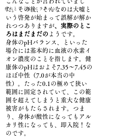
こんなことが言われていまし
た。その後、そんなのは大嘘と
疲れとり「極」ミラクルシート
いう啓発が始まって誤解が解か
れつつありますが
、実際のとこ
ろはまだまだの
ようです。
身体のpHバランス、といった
場合には基本的に血液の水素イ
オン濃度のことを指します。健
康体のpHはおよそ7.35～7.45の
ほぼ中性（7.0が本当の中
性）。たった0.1の極めて狭い
範囲に固定されていて、この範
囲を超えてしまうと重大な健康
被害がもたらされます。つま
り、身体が酸性になってもアル
カリ性になっても、即入院！な
のです。