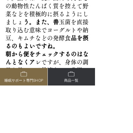
の動物性たんぱく質を控えて野
菜などを積極的に摂るようにし
ましょ
う。また、善
玉菌を直接
取り込む意味でヨーグルトや納
豆、キムチなどの発酵食
品を摂
るのもよいですね。
朝から便をチェックするのはな
んとなくア
レですが、身体の調
子を見るには最適なので我慢で
すねえ。
睡眠サポート専門SHOP
商品一覧
ブログ
すべて表示