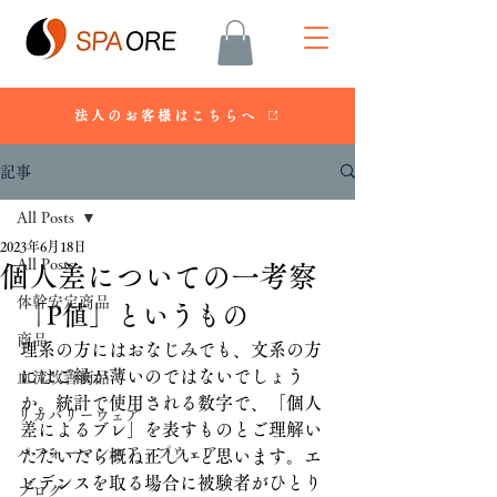
法人のお客様はこちらへ
記事
All Posts
2023年6月18日
All Posts
個人差についての一考察
体幹安定商品
「P値」というもの
商品
理系の方にはおなじみでも、文系の方
にはご縁が薄いのではないでしょう
血流改善商品
か。統計で使用される数字で、「個人
リカバリーウェア
差によるブレ」を表すものとご理解い
パフォーマンスアップウェア
ただいたら概ね正しいと思います。エ
ビデンスを取る場合に被験者がひとり
ブログ